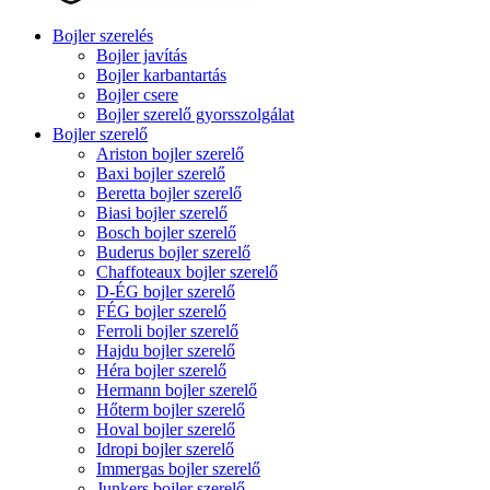
Bojler szerelés
Bojler javítás
Bojler karbantartás
Bojler csere
Bojler szerelő gyorsszolgálat
Bojler szerelő
Ariston bojler szerelő
Baxi bojler szerelő
Beretta bojler szerelő
Biasi bojler szerelő
Bosch bojler szerelő
Buderus bojler szerelő
Chaffoteaux bojler szerelő
D-ÉG bojler szerelő
FÉG bojler szerelő
Ferroli bojler szerelő
Hajdu bojler szerelő
Héra bojler szerelő
Hermann bojler szerelő
Hőterm bojler szerelő
Hoval bojler szerelő
Idropi bojler szerelő
Immergas bojler szerelő
Junkers bojler szerelő