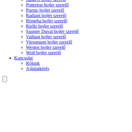
Potterton bojler szerelő
Purmo bojler szerelő
Radiant bojler szerelő
Remeha bojler szerelő
Riello bojler szerelő
Saunier Duval bojler szerelő
Vaillant bojler szerelő
Viessmann bojler szerelő
Westen bojler szerelő
Wolf bojler szerelő
Kapcsolat
Rólunk
Ajánlatkérés