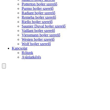
Potterton bojler szerelő
Purmo bojler szerelő
Radiant bojler szerelő
Remeha bojler szerelő
Riello bojler szerelő
Saunier Duval bojler szerelő
Vaillant bojler szerelő
Viessmann bojler szerelő
Westen bojler szerelő
Wolf bojler szerelő
Kapcsolat
Rólunk
Ajánlatkérés