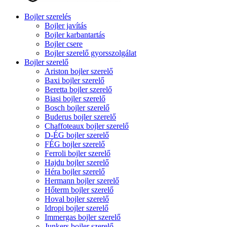
Bojler szerelés
Bojler javítás
Bojler karbantartás
Bojler csere
Bojler szerelő gyorsszolgálat
Bojler szerelő
Ariston bojler szerelő
Baxi bojler szerelő
Beretta bojler szerelő
Biasi bojler szerelő
Bosch bojler szerelő
Buderus bojler szerelő
Chaffoteaux bojler szerelő
D-ÉG bojler szerelő
FÉG bojler szerelő
Ferroli bojler szerelő
Hajdu bojler szerelő
Héra bojler szerelő
Hermann bojler szerelő
Hőterm bojler szerelő
Hoval bojler szerelő
Idropi bojler szerelő
Immergas bojler szerelő
Junkers bojler szerelő