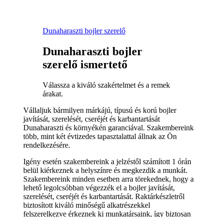
Dunaharaszti bojler szerelő
Dunaharaszti bojler
szerelő ismertető
Válassza a kiváló szakértelmet és a remek
árakat.
Vállaljuk bármilyen márkájú, típusú és korú bojler
javítását, szerelését, cseréjét és karbantartását
Dunaharaszti és környékén garanciával. Szakembereink
több, mint két évtizedes tapasztalattal állnak az Ön
rendelkezésére.
Igény esetén szakembereink a jelzéstől számított 1 órán
belül kiérkeznek a helyszínre és megkezdik a munkát.
Szakembereink minden esetben arra törekednek, hogy a
lehető legolcsóbban végezzék el a bojler javítását,
szerelését, cseréjét és karbantartását. Raktárkészletről
biztosított kiváló minőségű alkatrészekkel
felszerelkezve érkeznek ki munkatársaink, így biztosan