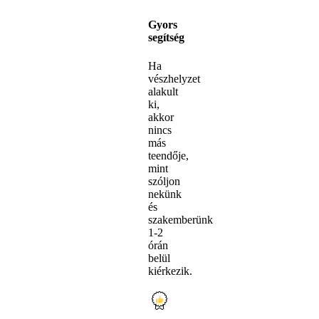
Gyors
segítség
Ha
vészhelyzet
alakult
ki,
akkor
nincs
más
teendője,
mint
szóljon
nekünk
és
szakemberünk
1-2
órán
belül
kiérkezik.