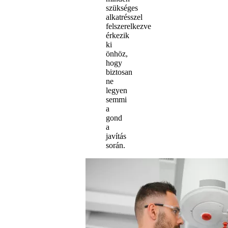
szükséges
alkatrésszel
felszerelkezve
érkezik
ki
önhöz,
hogy
biztosan
ne
legyen
semmi
a
gond
a
javítás
során.