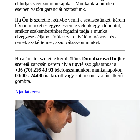
el tudják végezni munkájukat. Munkánkra minden
esetben valódi garanciát biztosítunk.
Ha Ön is szeretné igénybe venni a segítségünket, kérem
hívjon minket és egyeztessen le velünk egy időpontot,
amikor szakemberünket fogadni tudja a munka
elvégzése céljából. Válassza a kiváló minőséget és a
remek szakértelmet, azaz válasszon minket.
Ha ajánlatot szeretne kérni tőlünk
Dunaharaszti bojler
szerelő
kapcsán kérem hívja ügyfélszolgálatunkat a
+36 (70) 216 43 93
telefonszámunkon munkanapokon
00:00 - 24:00
óra között vagy kattintson az ajánlatkérő
gombra.
Ajánlatkérés