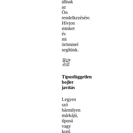
állnak
az
Ön
rendelkezésére.
Hívjon
minket
és
mi
örömmel
segítünk.
Típusfüggetlen
bojler
javítás
Legyen
szó
bármilyen
márkájú,
típusú
vagy
korú