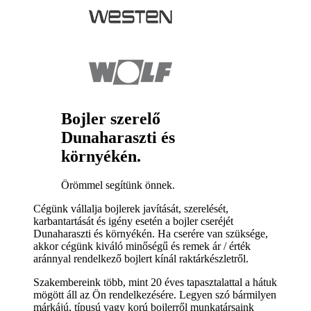
Bojler szerelő
Dunaharaszti és
környékén.
Örömmel segítünk önnek.
Cégünk vállalja bojlerek javítását, szerelését,
karbantartását és igény esetén a bojler cseréjét
Dunaharaszti és környékén. Ha cserére van szüksége,
akkor cégünk kiváló minőségű és remek ár / érték
aránnyal rendelkező bojlert kínál raktárkészletről.
Szakembereink több, mint 20 éves tapasztalattal a hátuk
mögött áll az Ön rendelkezésére. Legyen szó bármilyen
márkájú, típusú vagy korú bojlerről munkatársaink