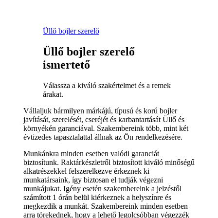
Üllő bojler szerelő
Üllő bojler szerelő
ismertető
Válassza a kiváló szakértelmet és a remek
árakat.
Vállaljuk bármilyen márkájú, típusú és korú bojler
javítását, szerelését, cseréjét és karbantartását Üllő és
környékén garanciával. Szakembereink több, mint két
évtizedes tapasztalattal állnak az Ön rendelkezésére.
Munkánkra minden esetben valódi garanciát
biztosítunk. Raktárkészletről biztosított kiváló minőségű
alkatrészekkel felszerelkezve érkeznek ki
munkatársaink, így biztosan el tudják végezni
munkájukat. Igény esetén szakembereink a jelzéstől
számított 1 órán belül kiérkeznek a helyszínre és
megkezdik a munkát. Szakembereink minden esetben
arra törekednek, hogy a lehető legolcsóbban végezzék