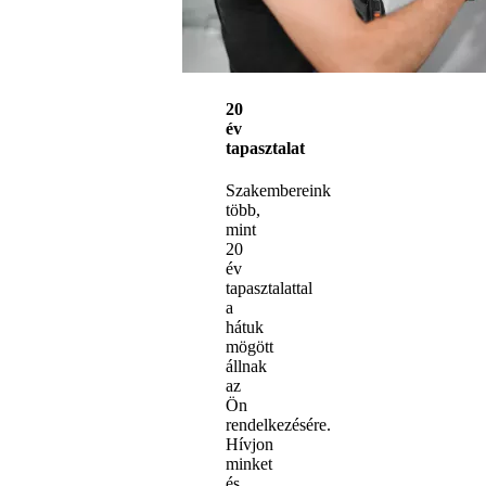
20
év
tapasztalat
Szakembereink
több,
mint
20
év
tapasztalattal
a
hátuk
mögött
állnak
az
Ön
rendelkezésére.
Hívjon
minket
és