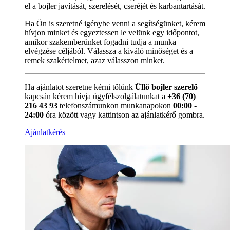
el a bojler javítását, szerelését, cseréjét és karbantartását.
Ha Ön is szeretné igénybe venni a segítségünket, kérem
hívjon minket és egyeztessen le velünk egy időpontot,
amikor szakemberünket fogadni tudja a munka
elvégzése céljából. Válassza a kiváló minőséget és a
remek szakértelmet, azaz válasszon minket.
Ha ajánlatot szeretne kérni tőlünk
Üllő bojler szerelő
kapcsán kérem hívja ügyfélszolgálatunkat a
+36 (70)
216 43 93
telefonszámunkon munkanapokon
00:00 -
24:00
óra között vagy kattintson az ajánlatkérő gombra.
Ajánlatkérés