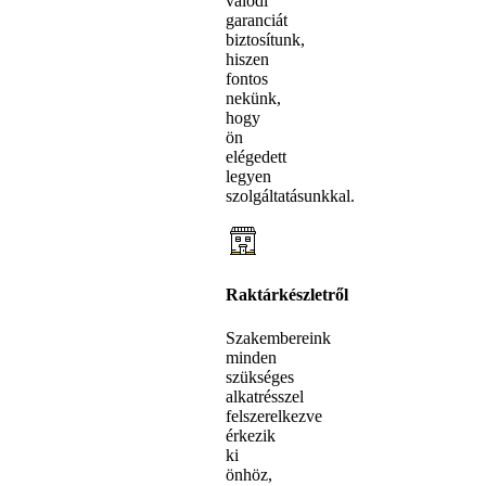
valódi
garanciát
biztosítunk,
hiszen
fontos
nekünk,
hogy
ön
elégedett
legyen
szolgáltatásunkkal.
Raktárkészletről
Szakembereink
minden
szükséges
alkatrésszel
felszerelkezve
érkezik
ki
önhöz,