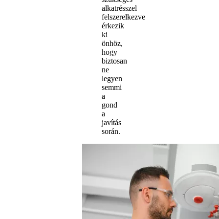
alkatrésszel
felszerelkezve
érkezik
ki
önhöz,
hogy
biztosan
ne
legyen
semmi
a
gond
a
javítás
során.