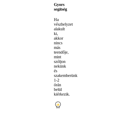
Gyors
segítség
Ha
vészhelyzet
alakult
ki,
akkor
nincs
más
teendője,
mint
szóljon
nekünk
és
szakemberünk
1-2
órán
belül
kiérkezik.