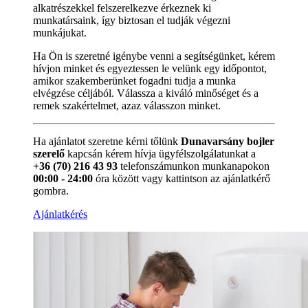
alkatrészekkel felszerelkezve érkeznek ki
munkatársaink, így biztosan el tudják végezni
munkájukat.
Ha Ön is szeretné igénybe venni a segítségünket, kérem
hívjon minket és egyeztessen le velünk egy időpontot,
amikor szakemberünket fogadni tudja a munka
elvégzése céljából. Válassza a kiváló minőséget és a
remek szakértelmet, azaz válasszon minket.
Ha ajánlatot szeretne kérni tőlünk
Dunavarsány bojler
szerelő
kapcsán kérem hívja ügyfélszolgálatunkat a
+36 (70) 216 43 93
telefonszámunkon munkanapokon
00:00 - 24:00
óra között vagy kattintson az ajánlatkérő
gombra.
Ajánlatkérés