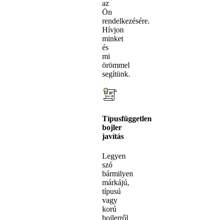
az
Ön
rendelkezésére.
Hívjon
minket
és
mi
örömmel
segítünk.
Típusfüggetlen
bojler
javítás
Legyen
szó
bármilyen
márkájú,
típusú
vagy
korú
bojlerről