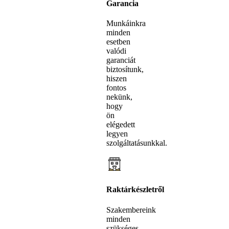
Garancia
Munkáinkra
minden
esetben
valódi
garanciát
biztosítunk,
hiszen
fontos
nekünk,
hogy
ön
elégedett
legyen
szolgáltatásunkkal.
Raktárkészletről
Szakembereink
minden
szükséges