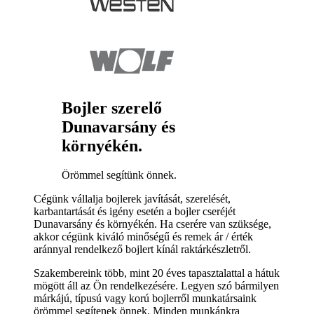
Bojler szerelő
Dunavarsány és
környékén.
Örömmel segítünk önnek.
Cégünk vállalja bojlerek javítását, szerelését,
karbantartását és igény esetén a bojler cseréjét
Dunavarsány és környékén. Ha cserére van szüksége,
akkor cégünk kiváló minőségű és remek ár / érték
aránnyal rendelkező bojlert kínál raktárkészletről.
Szakembereink több, mint 20 éves tapasztalattal a hátuk
mögött áll az Ön rendelkezésére. Legyen szó bármilyen
márkájú, típusú vagy korú bojlerről munkatársaink
örömmel segítenek önnek. Minden munkánkra