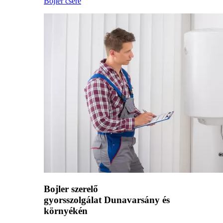
Bojler csere
Bojler szerelő
gyorsszolgálat Dunavarsány és
környékén