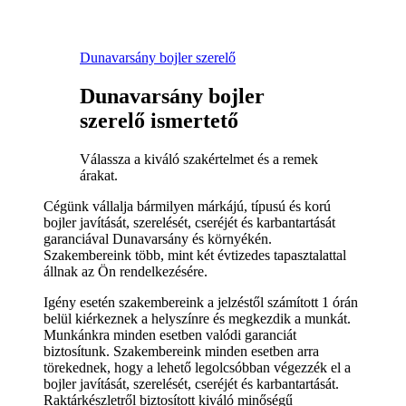
Dunavarsány bojler szerelő
Dunavarsány bojler
szerelő ismertető
Válassza a kiváló szakértelmet és a remek
árakat.
Cégünk vállalja bármilyen márkájú, típusú és korú
bojler javítását, szerelését, cseréjét és karbantartását
garanciával Dunavarsány és környékén.
Szakembereink több, mint két évtizedes tapasztalattal
állnak az Ön rendelkezésére.
Igény esetén szakembereink a jelzéstől számított 1 órán
belül kiérkeznek a helyszínre és megkezdik a munkát.
Munkánkra minden esetben valódi garanciát
biztosítunk. Szakembereink minden esetben arra
törekednek, hogy a lehető legolcsóbban végezzék el a
bojler javítását, szerelését, cseréjét és karbantartását.
Raktárkészletről biztosított kiváló minőségű