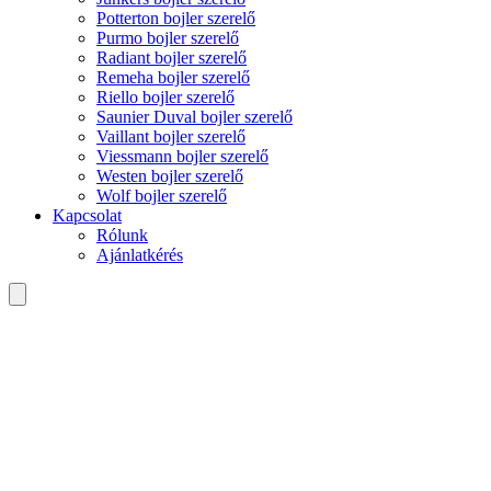
Potterton bojler szerelő
Purmo bojler szerelő
Radiant bojler szerelő
Remeha bojler szerelő
Riello bojler szerelő
Saunier Duval bojler szerelő
Vaillant bojler szerelő
Viessmann bojler szerelő
Westen bojler szerelő
Wolf bojler szerelő
Kapcsolat
Rólunk
Ajánlatkérés