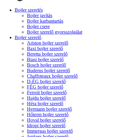
Bojler szerelés
Bojler javítás
Bojler karbantartás
Bojler csere
Bojler szerelő gyorsszolgálat
Bojler szerelő
Ariston bojler szerelő
Baxi bojler szerelő
Beretta bojler szerelő
Biasi bojler szerelő
Bosch bojler szerelő
Buderus bojler szerelő
Chaffoteaux bojler szerelő
D-ÉG bojler szerelő
FÉG bojler szerelő
Ferroli bojler szerelő
Hajdu bojler szerelő
Héra bojler szerelő
Hermann bojler szerelő
Hőterm bojler szerelő
Hoval bojler szerelő
Idropi bojler szerelő
Immergas bojler szerelő
Junkers bojler szerelő